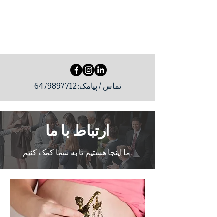
SLegalSolutions
تماس / پیامک:
6479897712
ارتباط با ما
ما اینجا هستیم تا به شما کمک کنیم.