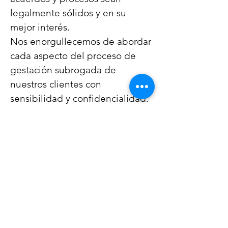
legalmente sólidos y en su
mejor interés.
Nos enorgullecemos de abordar
cada aspecto del proceso de
gestación subrogada de
nuestros clientes con
sensibilidad y confidencialidad.
Nuestro enfoque centrado en el
cliente garantiza que
desarrollemos una estrategia
diseñada específicamente para
su situación particular y nos
comprometemos a hacer todo lo
posible para aliviar cualquier
inquietud legal durante todo el
proceso de gestación